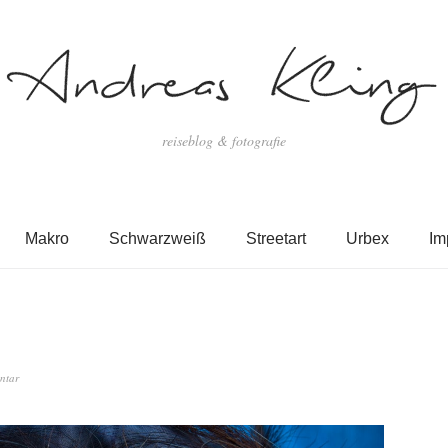
reiseblog & fotografie
Makro
Schwarzweiß
Streetart
Urbex
Im
ntar