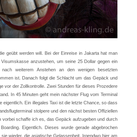
die geübt werden will. Bei der Einreise in Jakarta hat man
der Visumskasse anzustehen, um seine 25 Dollar gegen ein
m nach weiterem Anstehen an den wenigen besetzten
mmen ist. Danach folgt die Schlacht um das Gepäck und
e vor der Zollkontrolle. Zwei Stunden für dieses Prozedere
tand. In 45 Minuten geht mein nächster Flug vom Terminal
 eigentlich. Ein illegales Taxi ist die letzte Chance, so dass
landsflugterminal stolpere und den nächst besten Offiziellen
gen vorbei schaffe ich es, das Gepäck aufzugeben und durch
Boarding. Eigentlich. Dieses wurde gerade abgebrochen
sie wieder, die asiatische Gelassenheit. Irgendwo hier am