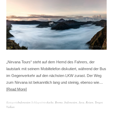
„Nirvana Tours“ steht auf dem Hemd des Fahrers, der
lautstark mit seinem Mobiltelefon diskutiert, während der Bus
im Gegenverkehr auf den nächsten LKW zurast. Der Weg
zum Nirvana ist bekanntlich lang und steinig, ebenso wie…
Read More
Kategorie
Indonesien
Schlagwörter
Asche
,
Bromo
,
Indonesien
,
Java
,
Reisen
,
Tenger
,
Vulkan