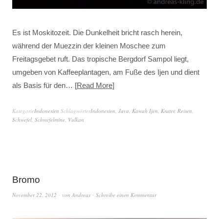
Es ist Moskitozeit. Die Dunkelheit bricht rasch herein,
während der Muezzin der kleinen Moschee zum
Freitagsgebet ruft. Das tropische Bergdorf Sampol liegt,
umgeben von Kaffeeplantagen, am Fuße des Ijen und dient
als Basis für den…
Read More
Kategorie
Indonesien
Schlagwörter
Indonesien
,
Java
,
Kawah Ijen
,
Krater
,
Reisen
,
Schwefel
,
Schwefelmine
,
Vulkan
Bromo
November 22, 2012
von
Andreas
Schreibe einen Kommentar