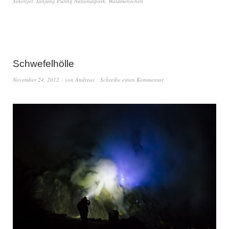
Sekonjer
,
Tanjung Puting Nationalpark
,
Waldmenschen
Schwefelhölle
November 24, 2012
von
Andreas
Schreibe einen Kommentar