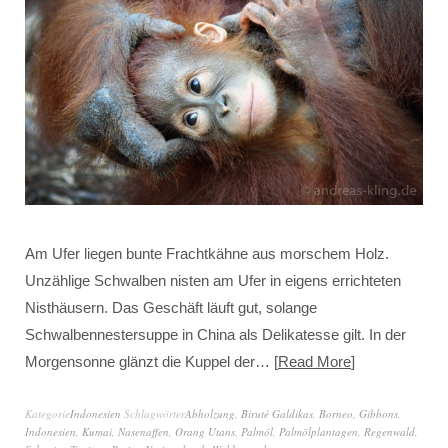
Am Ufer liegen bunte Frachtkähne aus morschem Holz.
Unzählige Schwalben nisten am Ufer in eigens errichteten
Nisthäusern. Das Geschäft läuft gut, solange
Schwalbennestersuppe in China als Delikatesse gilt. In der
Morgensonne glänzt die Kuppel der…
Read More
Kategorie
Indonesien
Schlagwörter
Abholzung
,
Biruté Galdikas
,
Borneo
,
Gibbons
,
Indonesien
,
Kumai
,
Nasenaffen
,
Orang Utans
,
Palmöl
,
Palmölplantagen
,
Regenwald
,