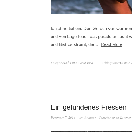
Ich atme tief ein. Den Geruch von warmen
und von Lagerfeuer, das gerade entfacht w
und Bistros strömt, die…
Read More
Kategorie
Kuba und Costa Rica
Schlagwörter
Costa Ri
Ein gefundenes Fressen
Dezember 7, 2014
von
Andreas
Schreibe einen Kommen