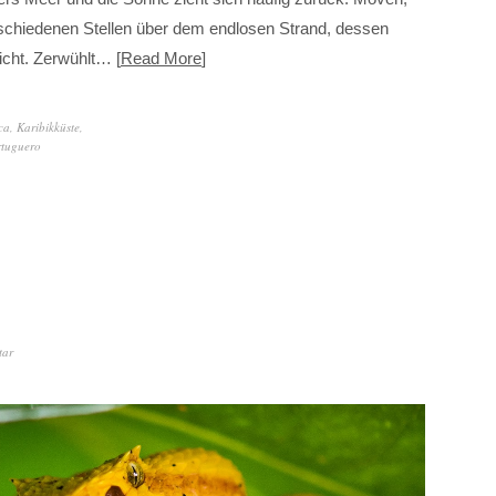
chiedenen Stellen über dem endlosen Strand, dessen
icht. Zerwühlt…
Read More
ca
,
Karibikküste
,
rtuguero
tar