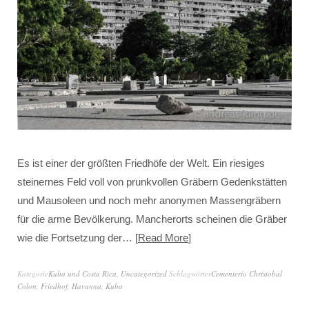
Es ist einer der größten Friedhöfe der Welt. Ein riesiges
steinernes Feld voll von prunkvollen Gräbern Gedenkstätten
und Mausoleen und noch mehr anonymen Massengräbern
für die arme Bevölkerung. Mancherorts scheinen die Gräber
wie die Fortsetzung der…
Read More
Kategorie
Kuba und Costa Rica
,
Uncategorized
Schlagwörter
Cementerio Christobal
Colon
,
Friedhof
,
Havanna
,
Kuba