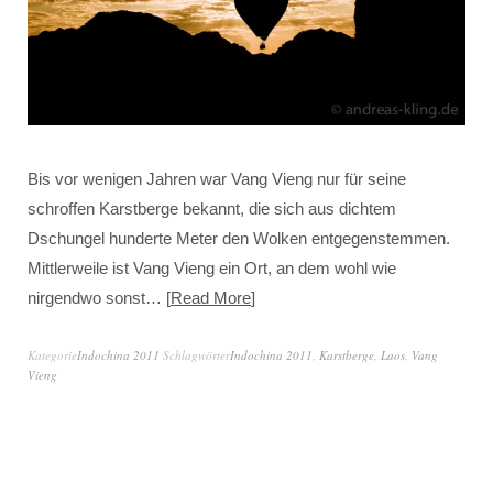
Bis vor wenigen Jahren war Vang Vieng nur für seine
schroffen Karstberge bekannt, die sich aus dichtem
Dschungel hunderte Meter den Wolken entgegenstemmen.
Mittlerweile ist Vang Vieng ein Ort, an dem wohl wie
nirgendwo sonst…
Read More
Kategorie
Indochina 2011
Schlagwörter
Indochina 2011
,
Karstberge
,
Laos
,
Vang
Vieng