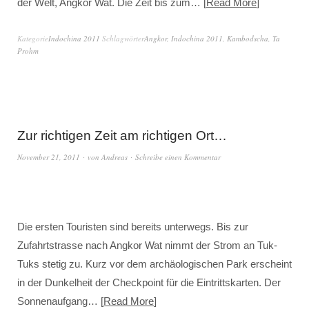
der Welt, Angkor Wat. Die Zeit bis zum…
Read More
Kategorie
Indochina 2011
Schlagwörter
Angkor
,
Indochina 2011
,
Kambodscha
,
Ta
Prohm
Zur richtigen Zeit am richtigen Ort…
November 21, 2011
von
Andreas
Schreibe einen Kommentar
Die ersten Touristen sind bereits unterwegs. Bis zur
Zufahrtstrasse nach Angkor Wat nimmt der Strom an Tuk-
Tuks stetig zu. Kurz vor dem archäologischen Park erscheint
in der Dunkelheit der Checkpoint für die Eintrittskarten. Der
Sonnenaufgang…
Read More