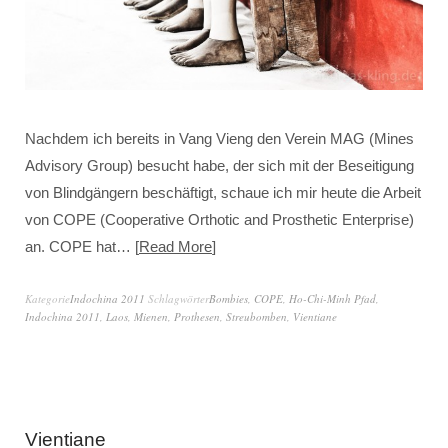
Nachdem ich bereits in Vang Vieng den Verein MAG (Mines
Advisory Group) besucht habe, der sich mit der Beseitigung
von Blindgängern beschäftigt, schaue ich mir heute die Arbeit
von COPE (Cooperative Orthotic and Prosthetic Enterprise)
an. COPE hat…
Read More
Kategorie
Indochina 2011
Schlagwörter
Bombies
,
COPE
,
Ho-Chi-Minh Pfad
,
Indochina 2011
,
Laos
,
Mienen
,
Prothesen
,
Streubomben
,
Vientiane
Vientiane