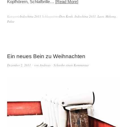
Kopfhörern, Schlafbrille…
Read More
Kategorie
Indochina 2011
Schlagwörter
Don Konh
,
Indochina 2011
,
Laos
,
Mekong
,
Pakse
Ein neues Bein zu Weihnachten
Dezember 2, 2011
von
Andreas
Schreibe einen Kommentar