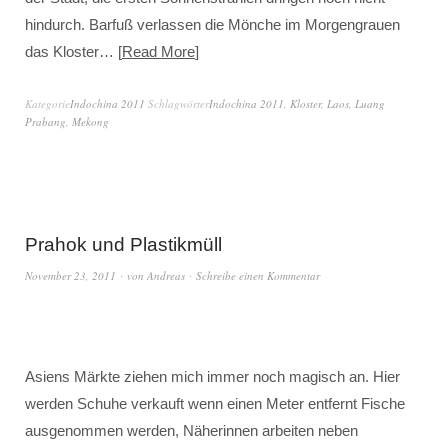
hindurch. Barfuß verlassen die Mönche im Morgengrauen
das Kloster…
Read More
Kategorie
Indochina 2011
Schlagwörter
Indochina 2011
,
Kloster
,
Laos
,
Luang
Prabang
,
Mekong
Prahok und Plastikmüll
November 23, 2011
von
Andreas
Schreibe einen Kommentar
Asiens Märkte ziehen mich immer noch magisch an. Hier
werden Schuhe verkauft wenn einen Meter entfernt Fische
ausgenommen werden, Näherinnen arbeiten neben