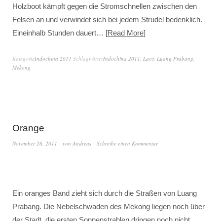
Holzboot kämpft gegen die Stromschnellen zwischen den
Felsen an und verwindet sich bei jedem Strudel bedenklich.
Eineinhalb Stunden dauert…
Read More
Kategorie
Indochina 2011
Schlagwörter
Indochina 2011
,
Laos
,
Luang Prabang
,
Mekong
Orange
November 26, 2011
von
Andreas
Schreibe einen Kommentar
Ein oranges Band zieht sich durch die Straßen von Luang
Prabang. Die Nebelschwaden des Mekong liegen noch über
der Stadt, die ersten Sonnenstrahlen dringen noch nicht