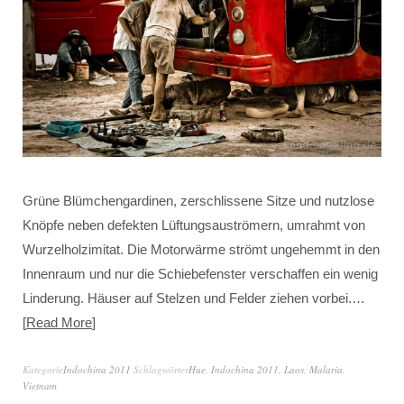
Grüne Blümchengardinen, zerschlissene Sitze und nutzlose
Knöpfe neben defekten Lüftungsauströmern, umrahmt von
Wurzelholzimitat. Die Motorwärme strömt ungehemmt in den
Innenraum und nur die Schiebefenster verschaffen ein wenig
Linderung. Häuser auf Stelzen und Felder ziehen vorbei.…
Read More
Kategorie
Indochina 2011
Schlagwörter
Hue
,
Indochina 2011
,
Laos
,
Malaria
,
Vietnam