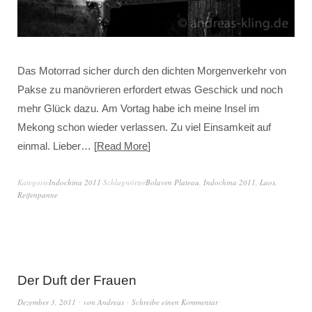
Das Motorrad sicher durch den dichten Morgenverkehr von
Pakse zu manövrieren erfordert etwas Geschick und noch
mehr Glück dazu. Am Vortag habe ich meine Insel im
Mekong schon wieder verlassen. Zu viel Einsamkeit auf
einmal. Lieber…
Read More
Kategorie
Indochina 2011
Schlagwörter
Bolaven Plateau
,
Indochina 2011
,
Laos
,
Reifenpanne
Der Duft der Frauen
Dezember 3, 2011
von
Andreas
Schreibe einen Kommentar