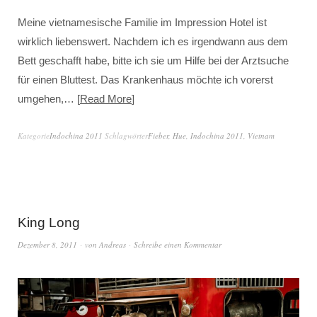
Meine vietnamesische Familie im Impression Hotel ist
wirklich liebenswert. Nachdem ich es irgendwann aus dem
Bett geschafft habe, bitte ich sie um Hilfe bei der Arztsuche
für einen Bluttest. Das Krankenhaus möchte ich vorerst
umgehen,…
Read More
Kategorie
Indochina 2011
Schlagwörter
Fieber
,
Hue
,
Indochina 2011
,
Vietnam
King Long
Dezember 8, 2011
von
Andreas
Schreibe einen Kommentar