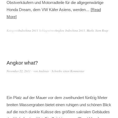
Obstverkäufern und Motorradteile für die allgegenwärtige
Honda Dream, dem VW Käfer Asiens, werden…
Read
More
Kategorie
Indochina 2011
Schlagwörter
Angkor
,
Indochina 2011
,
Markt
,
Siem Reap
Angkor what?
November 22, 2011
von
Andreas
Schreibe einen Kommentar
Ein Platz auf der Mauer vor dem zweihundert fünfzig Meter
breiten Wassergraben bietet einen ruhigen und schönen Blick
auf die noch dunkle Kulisse des größten sakralen Gebäudes