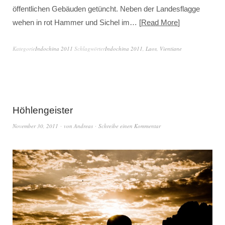
öffentlichen Gebäuden getüncht. Neben der Landesflagge
wehen in rot Hammer und Sichel im…
Read More
Kategorie
Indochina 2011
Schlagwörter
Indochina 2011
,
Laos
,
Vientiane
Höhlengeister
November 30, 2011
von
Andreas
Schreibe einen Kommentar