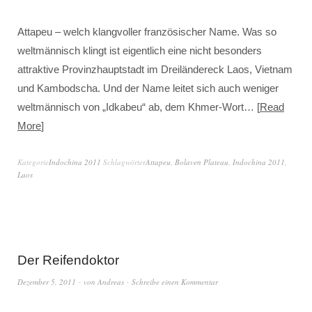
Attapeu – welch klangvoller französischer Name. Was so
weltmännisch klingt ist eigentlich eine nicht besonders
attraktive Provinzhauptstadt im Dreiländereck Laos, Vietnam
und Kambodscha. Und der Name leitet sich auch weniger
weltmännisch von „Idkabeu“ ab, dem Khmer-Wort…
Read
More
Kategorie
Indochina 2011
Schlagwörter
Attapeu
,
Bolaven Plateau
,
Indochina 2011
,
Laos
Der Reifendoktor
Dezember 5, 2011
von
Andreas
Schreibe einen Kommentar