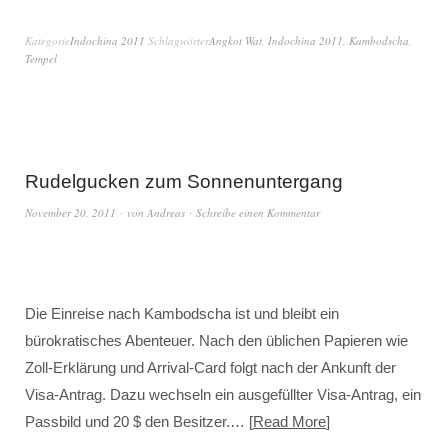
Kategorie
Indochina 2011
Schlagwörter
Angkot Wat
,
Indochina 2011
,
Kambodscha
,
Tempel
Rudelgucken zum Sonnenuntergang
November 20, 2011
von
Andreas
Schreibe einen Kommentar
Die Einreise nach Kambodscha ist und bleibt ein
bürokratisches Abenteuer. Nach den üblichen Papieren wie
Zoll-Erklärung und Arrival-Card folgt nach der Ankunft der
Visa-Antrag. Dazu wechseln ein ausgefüllter Visa-Antrag, ein
Passbild und 20 $ den Besitzer.…
Read More